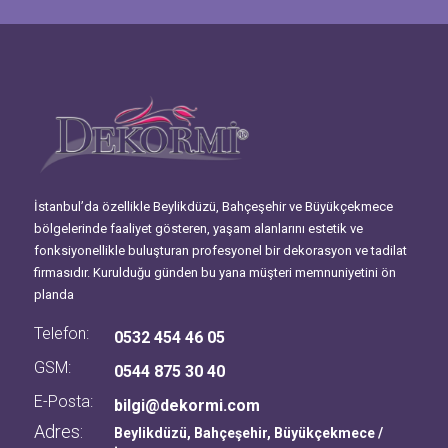
İstanbul’da özellikle Beylikdüzü, Bahçeşehir ve Büyükçekmece
bölgelerinde faaliyet gösteren, yaşam alanlarını estetik ve
fonksiyonellikle buluşturan profesyonel bir dekorasyon ve tadilat
firmasıdır. Kurulduğu günden bu yana müşteri memnuniyetini ön
planda
Telefon:
0532 454 46 05
GSM:
0544 875 30 40
E-Posta:
bilgi@dekormi.com
Adres:
Beylikdüzü, Bahçeşehir, Büyükçekmece /