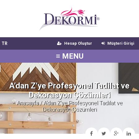
TR
Hesap Oluştur
Müşteri Girişi
≡ MENU
A’dan Z’ye Profesyonel Tadilat ve
Dekorasyon Çözümleri
Anasayfa
/ A’dan Z’ye Profesyonel Tadilat ve
Dekorasyon Çözümleri