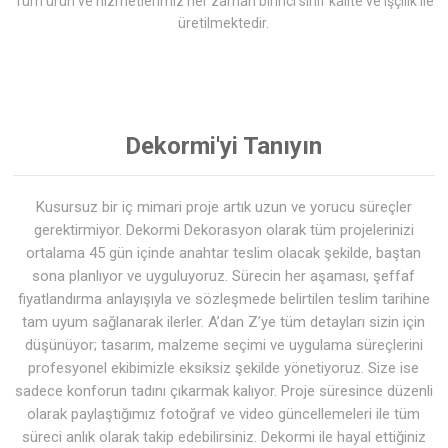
Tüm ürün ve hizmetlerimiz her zaman birinci sınıf kalite ve işçilik ile
üretilmektedir.
Dekormi'yi Tanıyın
Kusursuz bir iç mimari proje artık uzun ve yorucu süreçler
gerektirmiyor. Dekormi Dekorasyon olarak tüm projelerinizi
ortalama 45 gün içinde anahtar teslim olacak şekilde, baştan
sona planlıyor ve uyguluyoruz. Sürecin her aşaması, şeffaf
fiyatlandırma anlayışıyla ve sözleşmede belirtilen teslim tarihine
tam uyum sağlanarak ilerler. A’dan Z’ye tüm detayları sizin için
düşünüyor; tasarım, malzeme seçimi ve uygulama süreçlerini
profesyonel ekibimizle eksiksiz şekilde yönetiyoruz. Size ise
sadece konforun tadını çıkarmak kalıyor. Proje süresince düzenli
olarak paylaştığımız fotoğraf ve video güncellemeleri ile tüm
süreci anlık olarak takip edebilirsiniz. Dekormi ile hayal ettiğiniz