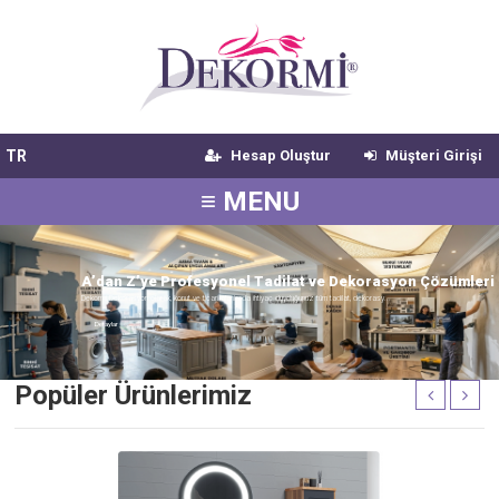
TR
Hesap Oluştur
Müşteri Girişi
≡ MENU
A
’
d
a
n
Z
’
y
e
P
r
o
f
e
s
y
o
n
e
l
T
a
d
i
l
a
t
v
e
D
e
k
o
r
a
s
y
o
n
Ç
ö
z
ü
m
l
e
r
i
Dekormi Dekorasyon olarak, konut ve ticari alanlarda ihtiyaç duyduğunuz tüm tadilat, dekorasy...
Detaylar
Popüler Ürünlerimiz