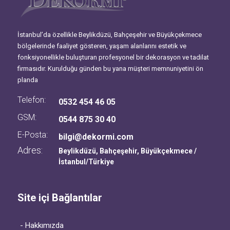
İstanbul’da özellikle Beylikdüzü, Bahçeşehir ve Büyükçekmece
bölgelerinde faaliyet gösteren, yaşam alanlarını estetik ve
fonksiyonellikle buluşturan profesyonel bir dekorasyon ve tadilat
firmasıdır. Kurulduğu günden bu yana müşteri memnuniyetini ön
planda
Telefon:
0532 454 46 05
GSM:
0544 875 30 40
E-Posta:
bilgi@dekormi.com
Adres:
Beylikdüzü, Bahçeşehir, Büyükçekmece /
İstanbul/Türkiye
Site içi Bağlantılar
- Hakkımızda