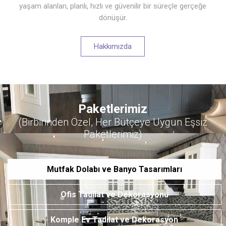
yaşam alanları, planlı, hızlı ve güvenilir bir süreçle gerçeğe
dönüşür.
Hakkımızda
Paketlerimiz
(Birbirinden Özel, Her Bütçeye Uygun Eşsiz
Paketlerimiz)
Mutfak Dolabı ve Banyo Tasarımları
Ofis Tadilat ve Dekorasyonu
Komple Ev Tadilat ve Dekorasyon